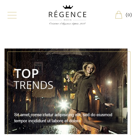
(
0
)