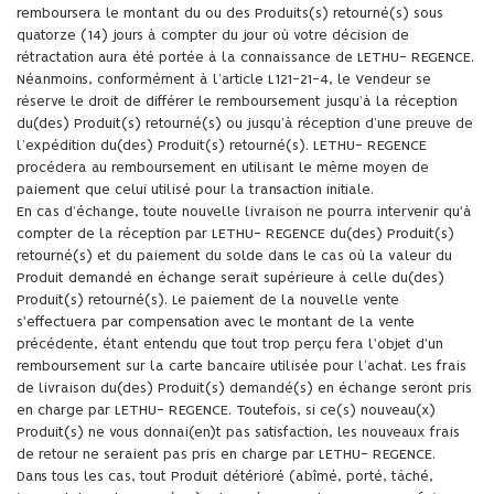
remboursera le montant du ou des Produits(s) retourné(s) sous
quatorze (14) jours à compter du jour où votre décision de
rétractation aura été portée à la connaissance de LETHU- REGENCE.
Néanmoins, conformément à l’article L121-21-4, le Vendeur se
réserve le droit de différer le remboursement jusqu’à la réception
du(des) Produit(s) retourné(s) ou jusqu’à réception d’une preuve de
l’expédition du(des) Produit(s) retourné(s). LETHU- REGENCE
procédera au remboursement en utilisant le même moyen de
paiement que celui utilisé pour la transaction initiale.
En cas d’échange, toute nouvelle livraison ne pourra intervenir qu'à
compter de la réception par LETHU- REGENCE du(des) Produit(s)
retourné(s) et du paiement du solde dans le cas où la valeur du
Produit demandé en échange serait supérieure à celle du(des)
Produit(s) retourné(s). Le paiement de la nouvelle vente
s'effectuera par compensation avec le montant de la vente
précédente, étant entendu que tout trop perçu fera l'objet d'un
remboursement sur la carte bancaire utilisée pour l’achat. Les frais
de livraison du(des) Produit(s) demandé(s) en échange seront pris
en charge par LETHU- REGENCE. Toutefois, si ce(s) nouveau(x)
Produit(s) ne vous donnai(en)t pas satisfaction, les nouveaux frais
de retour ne seraient pas pris en charge par LETHU- REGENCE.
Dans tous les cas, tout Produit détérioré (abîmé, porté, tâché,