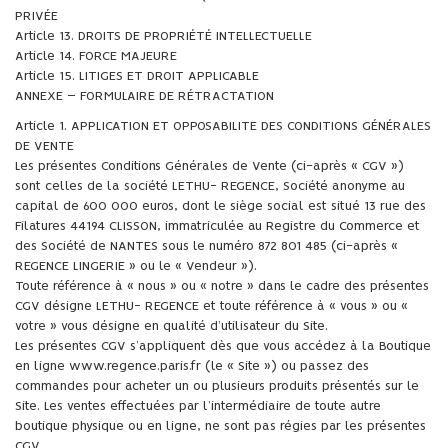
PRIVÉE
Article 13. DROITS DE PROPRIÉTÉ INTELLECTUELLE
Article 14. FORCE MAJEURE
Article 15. LITIGES ET DROIT APPLICABLE
ANNEXE – FORMULAIRE DE RÉTRACTATION
Article 1. APPLICATION ET OPPOSABILITE DES CONDITIONS GÉNÉRALES
DE VENTE
Les présentes Conditions Générales de Vente (ci-après « CGV »)
sont celles de la société LETHU- REGENCE, Société anonyme au
capital de 600 000 euros, dont le siège social est situé 13 rue des
Filatures 44194 CLISSON, immatriculée au Registre du Commerce et
des Société de NANTES sous le numéro 872 801 485 (ci-après «
REGENCE LINGERIE » ou le « Vendeur »).
Toute référence à « nous » ou « notre » dans le cadre des présentes
CGV désigne LETHU- REGENCE et toute référence à « vous » ou «
votre » vous désigne en qualité d’utilisateur du Site.
Les présentes CGV s’appliquent dès que vous accédez à la Boutique
en ligne www.regence.paris.fr (le « Site ») ou passez des
commandes pour acheter un ou plusieurs produits présentés sur le
Site. Les ventes effectuées par l’intermédiaire de toute autre
boutique physique ou en ligne, ne sont pas régies par les présentes
CGV.